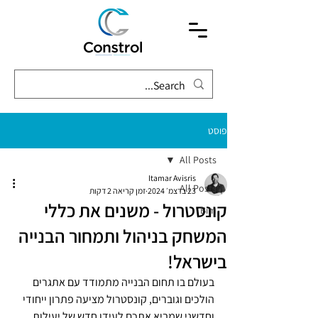
פוסט
All Posts
Itamar Avisris
All Posts
23 בדצמ׳ 2024
זמן קריאה 2 דקות
קונסטרול - משנים את כללי
Bim
המשחק בניהול ותמחור הבנייה
בישראל!
בעולם בו תחום הבנייה מתמודד עם אתגרים 
הולכים וגוברים, קונסטרול מציעה פתרון ייחודי 
וחדשני שמביא אתכם לעידן חדש של יעילות, 